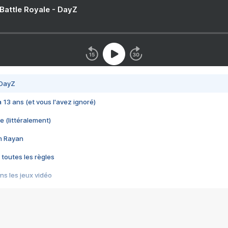
 Battle Royale - DayZ
 DayZ
 a 13 ans (et vous l'avez ignoré)
e (littéralement)
im Rayan
 toutes les règles
s les jeux vidéo
us choquant de Rockstar ? - Le scandale BULLY
e plus moche de Steam