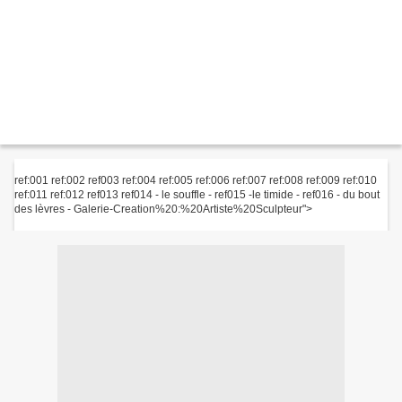
ref:001 ref:002 ref003 ref:004 ref:005 ref:006 ref:007 ref:008 ref:009 ref:010
ref:011 ref:012 ref013 ref014 - le souffle - ref015 -le timide - ref016 - du bout
des lèvres - Galerie-Creation%20:%20Artiste%20Sculpteur">