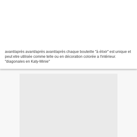
avant/après avant/après avant/après chaque bouteille "à élixir" est unique et
peut etre utilisée comme telle ou en décoration colorée a l'intérieur.
"diagonales en Katy-Minie"