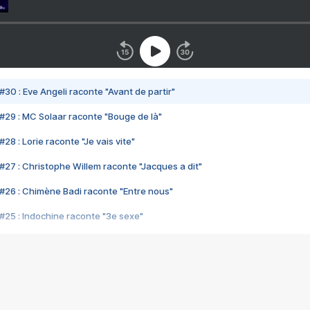
#30 : Eve Angeli raconte "Avant de partir"
#29 : MC Solaar raconte "Bouge de là"
28 : Lorie raconte "Je vais vite"
#27 : Christophe Willem raconte "Jacques a dit"
#26 : Chimène Badi raconte "Entre nous"
#25 : Indochine raconte "3e sexe"
#24 : Zaho raconte "C'est chelou"
#23 : Patrick Bruel raconte "Au café des délices"
#22 : Kyo raconte "Le chemin"