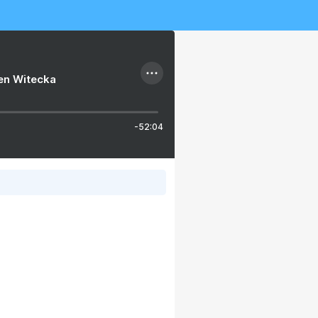
ien Witecka
-52:04