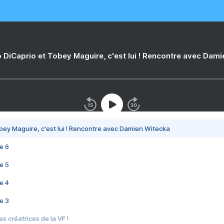
 DiCaprio et Tobey Maguire, c'est lui ! Rencontre avec Dam
bey Maguire, c'est lui ! Rencontre avec Damien Witecka
e 6
e 5
e 4
e 3
s créatrices de la VF !