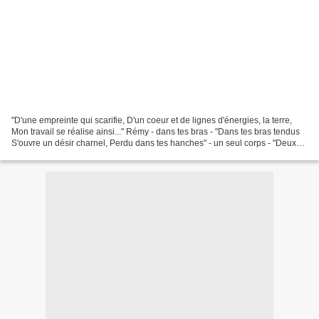
"D'une empreinte qui scarifie, D'un coeur et de lignes d'énergies, la terre,
Mon travail se réalise ainsi..." Rémy - dans tes bras - "Dans tes bras tendus
S'ouvre un désir charnel, Perdu dans tes hanches" - un seul corps - "Deux
corps en un seul, L'homme...