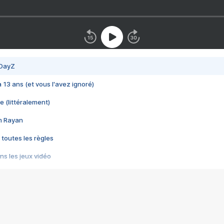
 DayZ
 a 13 ans (et vous l'avez ignoré)
e (littéralement)
im Rayan
 toutes les règles
s les jeux vidéo
us choquant de Rockstar ? - Le scandale BULLY
e plus moche de Steam
du RÊVE tourne au CAUCHEMAR