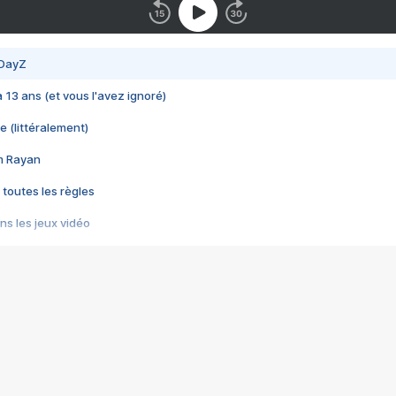
 DayZ
 a 13 ans (et vous l'avez ignoré)
e (littéralement)
im Rayan
 toutes les règles
s les jeux vidéo
us choquant de Rockstar ? - Le scandale BULLY
e plus moche de Steam
du RÊVE tourne au CAUCHEMAR
pendant 8 heures
it… à tort